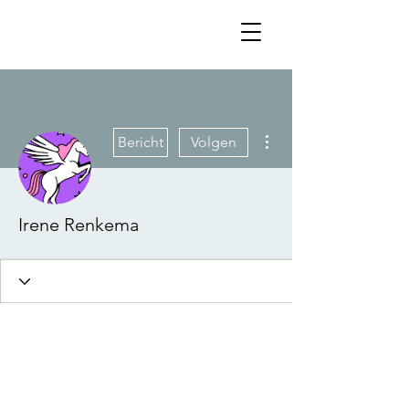
Meer acties
Bericht
Volgen
Irene Renkema