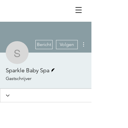
Meer acties
Bericht
Volgen
Sparkle Baby Spa
Schrijver
Sparkle Baby Spa
Gastschrijver