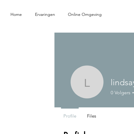
Home
Ervaringen
Online Omgeving
lindsa
lindsayfi
0
Volgers
Profile
Files