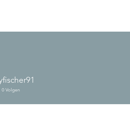
yfischer91
scher91
0
Volgen