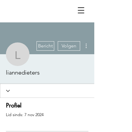
Meer acties
Bericht
Volgen
liannedieters
liannedieters
Profiel
Lid sinds: 7 nov 2024