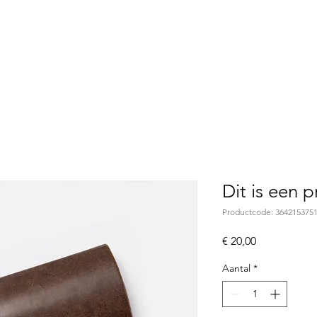
Dit is een 
Productcode: 364215375
Prijs
€ 20,00
Aantal
*